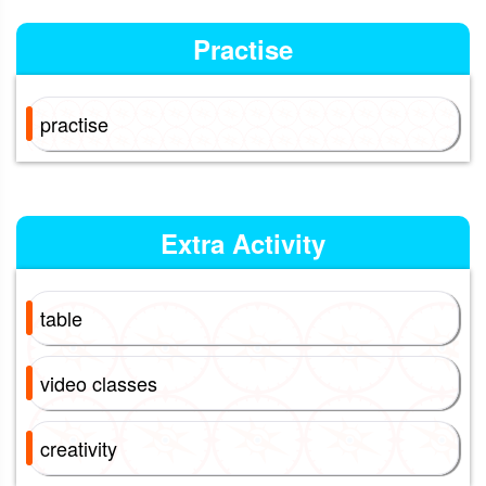
Practise
practise
Extra Activity
table
video classes
creativity