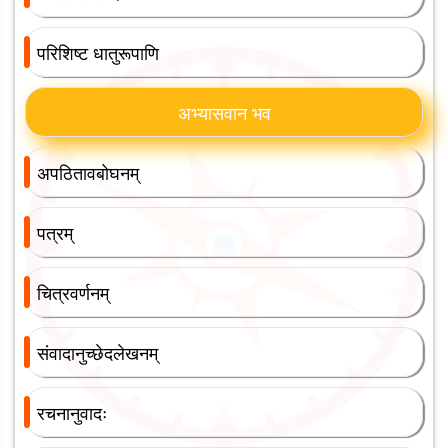
परिशिष्ट धातुरूपाणि
अभ्यासवान भव
अपठितावबोघनम्
पत्रम्
चित्रवर्णनम्
संवादानुच्छेदलेखनम्
रचनानुवादः