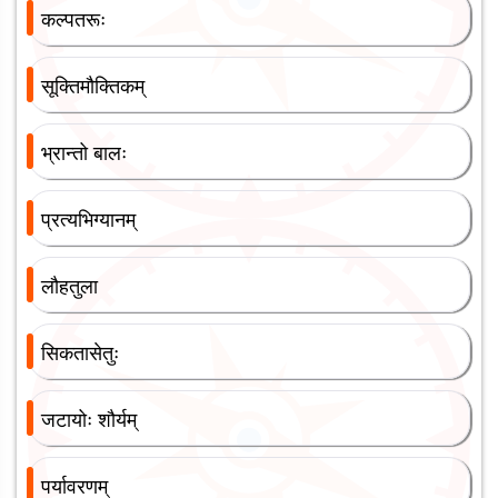
कल्पतरूः
सूक्तिमौक्तिकम्
भ्रान्तो बालः
प्रत्यभिग्यानम्
लौहतुला
सिकतासेतुः
जटायोः शौर्यम्
पर्यावरणम्