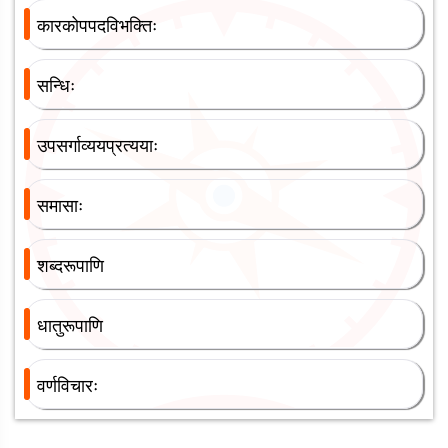
कारकोपपदविभक्तिः
सन्धिः
उपसर्गाव्ययप्रत्ययाः
समासाः
शब्दरूपाणि
धातुरूपाणि
वर्णविचारः