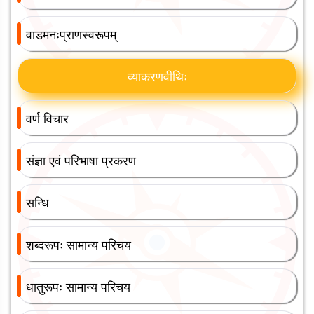
वाडमनःप्राणस्वरूपम्
व्याकरणवीथिः
वर्ण विचार
संज्ञा एवं परिभाषा प्रकरण
सन्धि
शब्दरूपः सामान्य परिचय
धातुरूपः सामान्य परिचय