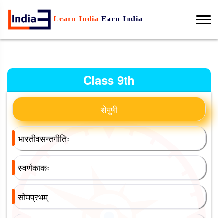
Learn India
Earn India
Class 9th
शेमुषी
भारतीवसन्तगीतिः
स्वर्णकाकः
सोमप्रभम्