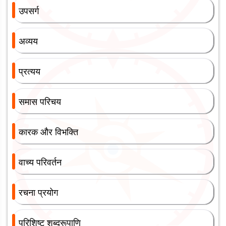
उपसर्ग
अव्यय
प्रत्यय
समास परिचय
कारक और विभक्ति
वाच्य परिवर्तन
रचना प्रयोग
परिशिष्ट शब्दरूपाणि